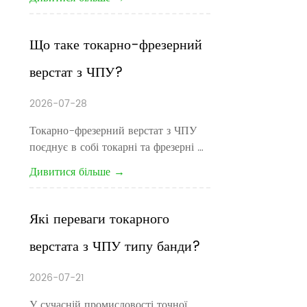
виконання та більш гнучке 
виробництво, розумне виробництво 
стало ключовим напрямком для 
Що таке токарно-фрезерний 
обробних компаній з ЧПУ. Для 
верстат з ЧПУ?
виробників, що виробляють дрібні та 
середні точн...
2026-07-28
Токарно-фрезерний верстат з ЧПУ 
поєднує в собі токарні та фрезерні 
роботи в межах одного верстата, 
Дивитися більше →
керованого комп "ютером. Він 
призначений для виготовлення 
компонентів, що містять як 
Які переваги токарного 
обертальні функції - такі як діаметри, 
верстата з ЧПУ типу банди?
звуження та різьблення - та...
2026-07-21
У сучасній промисловості точної 