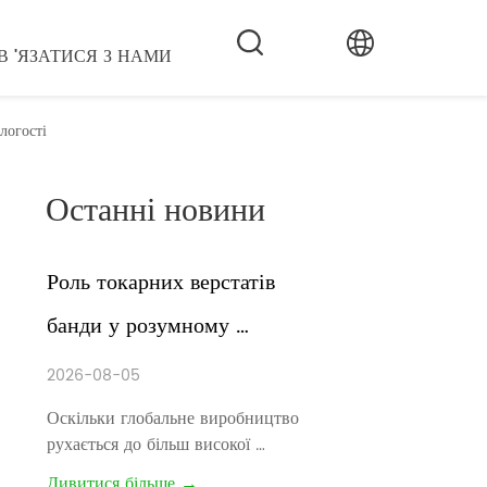
В 'ЯЗАТИСЯ З НАМИ
логості
Останні новини
Роль токарних верстатів 
банди у розумному 
виробництві
2026-08-05
Оскільки глобальне виробництво 
рухається до більш високої 
ефективності, коротший час 
Дивитися більше →