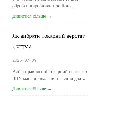
обробки виробники постійно 
шукають більш швидкий час циклу, 
Дивитися більше →
більш жорсткі допуски та нижчі 
виробничі витрати. Для великих 
обсягів обробки дрібних деталей  
Як вибрати токарний верстат 
Токарський верстат з ЧПУ типу 
з ЧПУ?
банди стало одним з найефективніш...
2026-07-09
Вибір правильної Токарний верстат з 
ЧПУ має вирішальне значення для 
підвищення ефективності обробки, 
Дивитися більше →
зниження витрат на виробництво та 
забезпечення стабільної якості 
деталей. Якщо ви виробляєте 
автомобільні вали, гідравлічні 
фітинги, аерокосмічні ком...